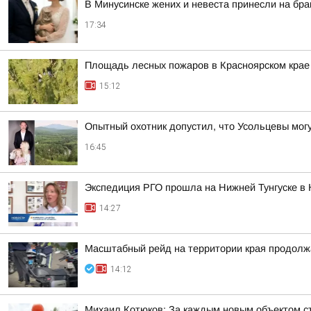
В Минусинске жених и невеста принесли на бра
17:34
Площадь лесных пожаров в Красноярском крае 
15:12
Опытный охотник допустил, что Усольцевы могу
16:45
Экспедиция РГО прошла на Нижней Тунгуске в 
14:27
Масштабный рейд на территории края продолж
14:12
Михаил Котюков: За каждым новым объектом ст