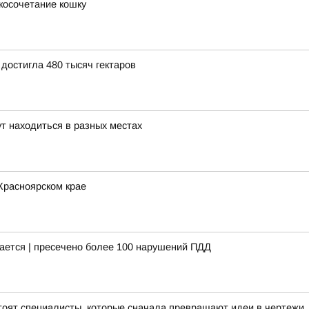
косочетание кошку
достигла 480 тысяч гектаров
т находиться в разных местах
Красноярском крае
ается | пресечено более 100 нарушений ПДД
оят специалисты, которые сначала превращают идеи в чертежи,