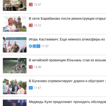
15:37
В селе Барабаново после реконструкции откры
15:12
Игорь Кастюкевич: Еще немного атмосферы из 
17:07
В китайской провинции Юньнань стая из восьм
13:09
В Бугачево отремонтируют дороги и обустроят 
11:57
Медведь Кузя продолжает проходить обследов