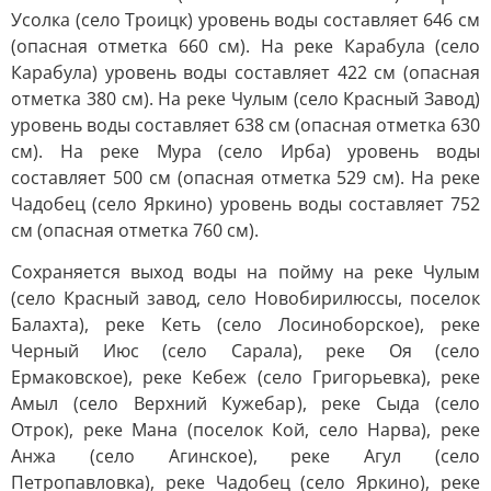
Усолка (село Троицк) уровень воды составляет 646 см
(опасная отметка 660 см). На реке Карабула (село
Карабула) уровень воды составляет 422 см (опасная
отметка 380 см). На реке Чулым (село Красный Завод)
уровень воды составляет 638 см (опасная отметка 630
см). На реке Мура (село Ирба) уровень воды
составляет 500 см (опасная отметка 529 см). На реке
Чадобец (село Яркино) уровень воды составляет 752
см (опасная отметка 760 см).
Сохраняется выход воды на пойму на реке Чулым
(село Красный завод, село Новобирилюссы, поселок
Балахта), реке Кеть (село Лосиноборское), реке
Черный Июс (село Сарала), реке Оя (село
Ермаковское), реке Кебеж (село Григорьевка), реке
Амыл (село Верхний Кужебар), реке Сыда (село
Отрок), реке Мана (поселок Кой, село Нарва), реке
Анжа (село Агинское), реке Агул (село
Петропавловка), реке Чадобец (село Яркино), реке