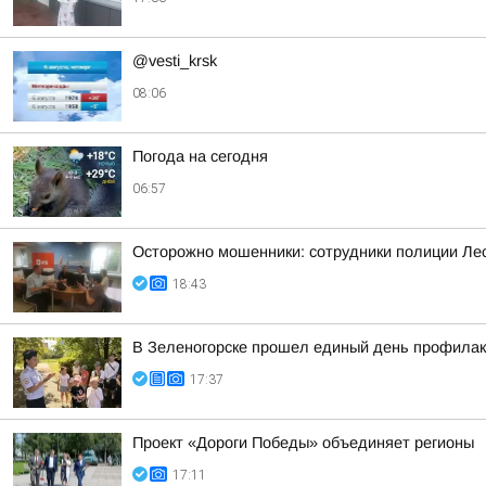
@vesti_krsk
08:06
Погода на сегодня
06:57
Осторожно мошенники: сотрудники полиции Ле
18:43
В Зеленогорске прошел единый день профила
17:37
Проект «Дороги Победы» объединяет регионы
17:11