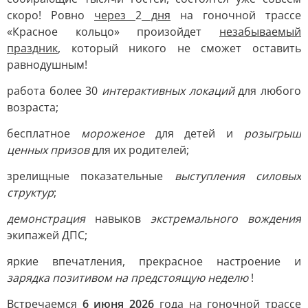
скоро! Ровно
через
2
дня
на гоночной трассе
«Красное кольцо» произойдет
незабываемый
праздник
, который никого не сможет оставить
равнодушным!
работа более 30
интерактивных локаций
для любого
возраста;
бесплатное
мороженое
для детей и
розыгрыш
ценных призов
для их родителей;
зрелищные показательные
выступления силовых
структур
;
демонстрация
навыков
экстремального вождения
экипажей ДПС;
яркие впечатления, прекрасное настроение и
зарядка позитивом на предстоящую неделю
!
Встречаемся
6 июня 2026
года на гоночной трассе