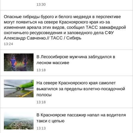
13:30
Опасные гибриды бурого и белого медведя в перспективе
могут появиться на севере Красноярского края из-за
изменения ареала этих видов, сообщил ТАСС завкафедрой
охотничьего ресурсоведения и заповедного дела СФУ
Александр Савченко.//
ТАСС / Сибирь
13:24
В Лесосибирске мужчина заблудился в
лесном массиве
13:18
На севере Красноярского края самолет
выкатился за пределы взлетно-посадочной
полосы
13:18
В Красноярске пассажир напал на водителя
такси с цепью
13:13