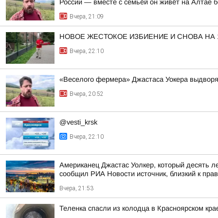
России — вместе с семьёй он живёт на Алтае б
Вчера, 21:09
НОВОЕ ЖЕСТОКОЕ ИЗБИЕНИЕ И СНОВА НА
Вчера, 22:10
«Веселого фермера» Джастаса Уокера выдворяю
Вчера, 20:52
@vesti_krsk
Вчера, 22:10
Американец Джастас Уолкер, который десять л
сообщил РИА Новости источник, близкий к пра
Вчера, 21:53
Теленка спасли из колодца в Красноярском кра