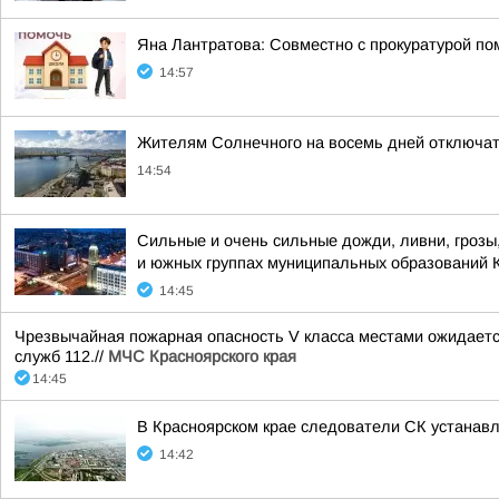
Яна Лантратова: Совместно с прокуратурой пом
14:57
Жителям Солнечного на восемь дней отключат
14:54
Сильные и очень сильные дожди, ливни, грозы,
и южных группах муниципальных образований К
14:45
Чрезвычайная пожарная опасность V класса местами ожидается
служб 112.//
МЧС Красноярского края
14:45
В Красноярском крае следователи СК устанавл
14:42