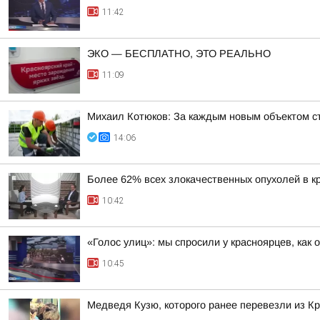
11:42
ЭКО — БЕСПЛАТНО, ЭТО РЕАЛЬНО
11:09
Михаил Котюков: За каждым новым объектом ст
14:06
Более 62% всех злокачественных опухолей в к
10:42
«Голос улиц»: мы спросили у красноярцев, как 
10:45
Медведя Кузю, которого ранее перевезли из Кр