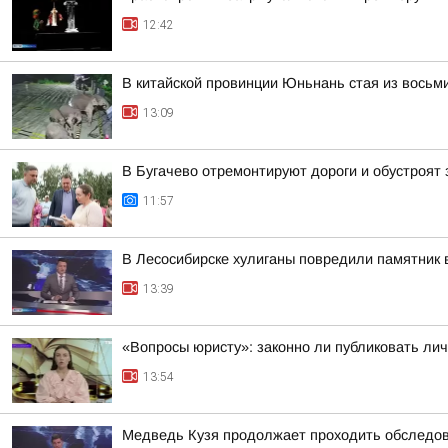
12:42
В китайской провинции Юньнань стая из восьм
13:09
В Бугачево отремонтируют дороги и обустроят 
11:57
В Лесосибирске хулиганы повредили памятник 
13:39
«Вопросы юристу»: законно ли публиковать ли
13:54
Медведь Кузя продолжает проходить обследов