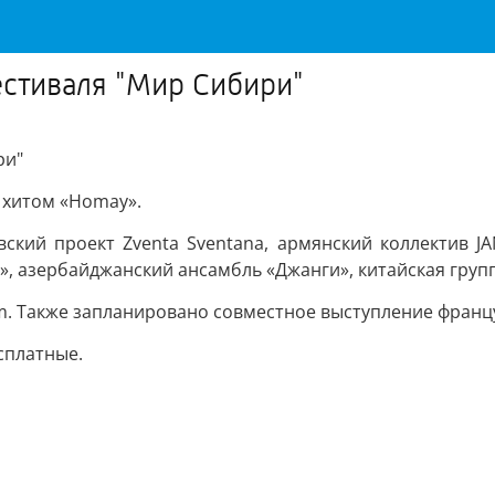
естиваля "Мир Сибири"
ри"
 хитом «Homay».
ский проект Zventa Sventana, армянский коллектив JAN-
», азербайджанский ансамбль «Джанги», китайская груп
 Также запланировано совместное выступление француз
сплатные.