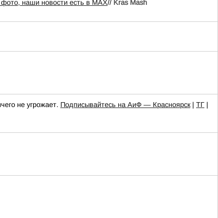
 фото, наши новости есть в MAX
//
Kras Mash
чего не угрожает.
Подписывайтесь на АиФ — Красноярск
|
ТГ
|