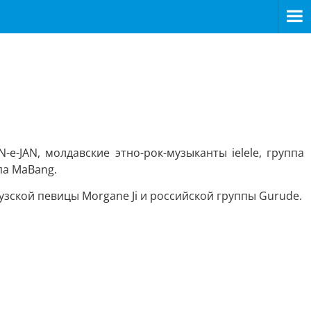
e-JAN, молдавские этно-рок-музыканты ielele, группа
па MaBang.
ской певицы Morgane Ji и российской группы Gurude.