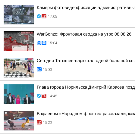
Камеры фотовидеофиксации административных н
17:05
WarGonzo: Фронтовая сводка на утро 08.08.26
15:04
Сегодня Татышев-парк стал одной большой сп
15:32
Глава города Норильска Дмитрий Карасев поз
14:45
В краевом «Народном фронте» рассказали, как
15:22