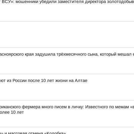
ют ВСУ»: мошенники убедили заместителя директора золотодобы
асноярского края задушила трёхмесячного сына, который мешал 
т из России после 10 лет жизни на Алтае
риканского фермера много писем в личку: Известного по мемам «
олее 10 лет
ша» и массовая отмена «Колобка»