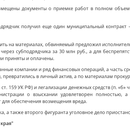
змещены документы о приемке работ в полном объеме.
подрядчик получил еще один муниципальный контракт 
мить на материалах, обвиняемый предложил исполнител
через субподрядчика за 30 млн руб., а для беспрепятс
ли приняты и оплачены.
нные компании и ряд финансовых операций, а часть с
ти, превратились в личный актив, а по материалам прок
т. 159 УК РФ) и легализации денежных средств (п. «б» ч.
нистрации о взыскании удовлетворен полностью, а 
т для обеспечения возмещения вреда.
, а также второго фигуранта уголовное дело приостанов
 края"