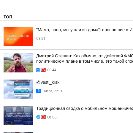
ТОП
"Мама, папа, мы ушли из дома": пропавшие в 
03:51
Дмитрий Стешин: Как обычно, от действий ФМС
политическом плане в том числе, это такой спос
00:44
@vesti_krsk
Вчера, 22:10
Традиционная сводка о мобильном мошенничест
08:06