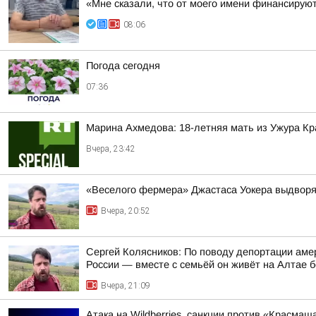
«Мне сказали, что от моего имени финансиру
08:06
Погода сегодня
07:36
Марина Ахмедова: 18-летняя мать из Ужура Кр
Вчера, 23:42
«Веселого фермера» Джастаса Уокера выдворяю
Вчера, 20:52
Сергей Колясников: По поводу депортации аме
России — вместе с семьёй он живёт на Алтае б
Вчера, 21:09
Атака на Wildberries, санкции против «Красма