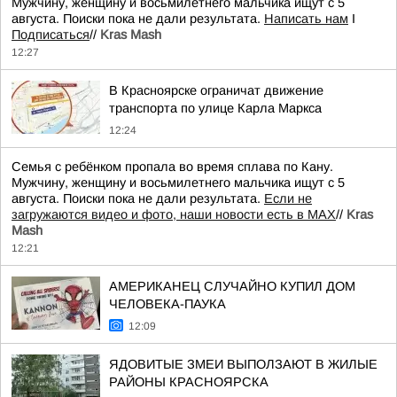
Мужчину, женщину и восьмилетнего мальчика ищут с 5
августа. Поиски пока не дали результата.
Написать нам
I
Подписаться
//
Kras Mash
12:27
В Красноярске ограничат движение
транспорта по улице Карла Маркса
12:24
Семья с ребёнком пропала во время сплава по Кану.
Мужчину, женщину и восьмилетнего мальчика ищут с 5
августа. Поиски пока не дали результата.
Если не
загружаются видео и фото, наши новости есть в MAX
//
Kras
Mash
12:21
АМЕРИКАНЕЦ СЛУЧАЙНО КУПИЛ ДОМ
ЧЕЛОВЕКА-ПАУКА
12:09
ЯДОВИТЫЕ ЗМЕИ ВЫПОЛЗАЮТ В ЖИЛЫЕ
РАЙОНЫ КРАСНОЯРСКА