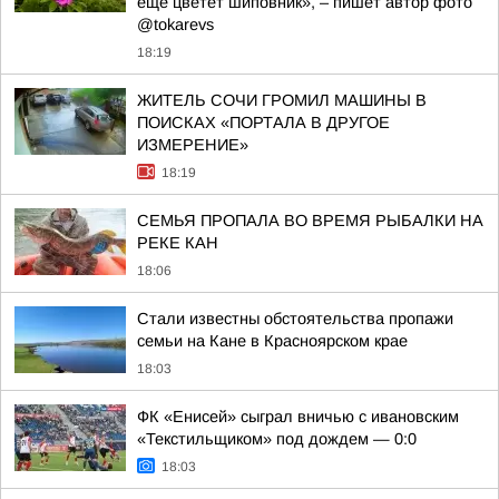
еще цветет шиповник», – пишет автор фото
@tokarevs
18:19
ЖИТЕЛЬ СОЧИ ГРОМИЛ МАШИНЫ В
ПОИСКАХ «ПОРТАЛА В ДРУГОЕ
ИЗМЕРЕНИЕ»
18:19
СЕМЬЯ ПРОПАЛА ВО ВРЕМЯ РЫБАЛКИ НА
РЕКЕ КАН
18:06
Стали известны обстоятельства пропажи
семьи на Кане в Красноярском крае
18:03
ФК «Енисей» сыграл вничью с ивановским
«Текстильщиком» под дождем — 0:0
18:03