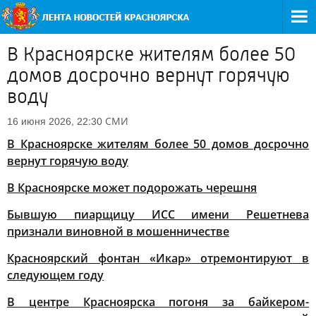
В Красноярске жителям более 50
домов досрочно вернут горячую
воду
СМИ
16 июня 2026, 22:30
В Красноярске жителям более 50 домов досрочно
вернут горячую воду
В Красноярске может подорожать черешня
Бывшую пиарщицу ИСС имени Решетнева
признали виновной в мошенничестве
Красноярский фонтан «Икар» отремонтируют в
следующем году
В центре Красноярска погоня за байкером-