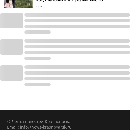
могут находиться в разных местах
16:45
© Лента новостей Красноярска
Email:
info@news-krasnoyarsk.ru