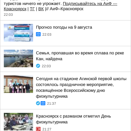
туристов ничего не угрожает.
Подписывайтесь на АиФ —
Красноярск
|
ТГ
|
ВК
|//
АиФ–Красноярск
22:03
Прогноз погоды на 9 августа
22:03
Семья, пропавшая во время сплава по реке
Кан, найдена
22:03
Сегодня на стадионе Агинской первой школы
состоялось праздничное мероприятие,
посвящённое Всероссийскому дню
физкультурника
21:37
Красноярск с размахом отметил День
физкультурника
21:27