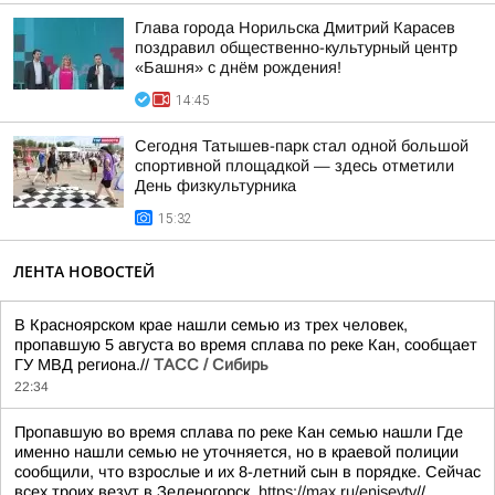
Глава города Норильска Дмитрий Карасев
поздравил общественно-культурный центр
«Башня» с днём рождения!
14:45
Сегодня Татышев-парк стал одной большой
спортивной площадкой — здесь отметили
День физкультурника
15:32
ЛЕНТА НОВОСТЕЙ
В Красноярском крае нашли семью из трех человек,
пропавшую 5 августа во время сплава по реке Кан, сообщает
ГУ МВД региона.//
ТАСС / Сибирь
22:34
Пропавшую во время сплава по реке Кан семью нашли Где
именно нашли семью не уточняется, но в краевой полиции
сообщили, что взрослые и их 8-летний сын в порядке. Сейчас
всех троих везут в Зеленогорск.
https://max.ru/eniseytv
//