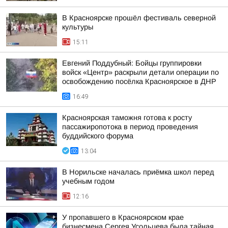
В Красноярске прошёл фестиваль северной
культуры
15:11
Евгений Поддубный: Бойцы группировки
войск «Центр» раскрыли детали операции по
освобождению посёлка Красноярское в ДНР
16:49
Красноярская таможня готова к росту
пассажиропотока в период проведения
буддийского форума
13:04
В Норильске началась приёмка школ перед
учебным годом
12:16
У пропавшего в Красноярском крае
бизнесмена Сергея Усольцева была тайная