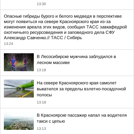
13:30
Опасные гибриды бурого и белого медведя в перспективе
могут появиться на севере Красноярского края из-за
изменения ареала этих видов, сообщил ТАСС завкафедрой
охотничьего ресурсоведения и заповедного дела СФУ
Александр Савченко.//
ТАСС / Сибирь
13:24
В Лесосибирске мужчина заблудился в
лесном массиве
13:18
На севере Красноярского края самолет
выкатился за пределы взлетно-посадочной
полосы
13:18
В Красноярске пассажир напал на водителя
такси с цепью
13:13