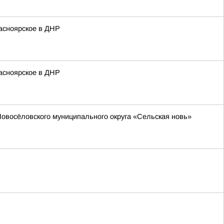
асноярское в ДНР
асноярское в ДНР
-Новосёловского муниципального округа «Сельская новь»