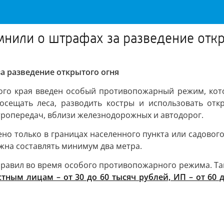
нили о штрафах за разведение откр
а разведение открытого огня
ого края введен особый противопожарный режим, кото
сещать леса, разводить костры и использовать откр
тропередач, вблизи железнодорожных и автодорог.
ено только в границах населенного пункта или садовог
лжна составлять минимум два метра.
правил во время особого противопожарного режима. Та
тным лицам – от 30 до 60 тысяч рублей, ИП – от 60 