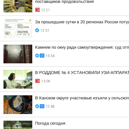
поставщиков продовольствия
12:21
За прошедшие сутки в 20 регионах России пот
12:51
Камнем по окну ради самоутверждения: суд от
15:54
В РОДДОМЕ № 4 УСТАНОВИЛИ УЗИ-АППАРА
13:06
В Канском округе участковые изъяли у сельско
12:48
Погода сегодня