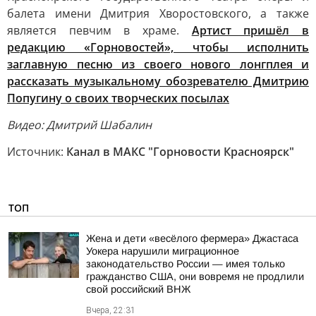
балета имени Дмитрия Хворостовского, а также
является певчим в храме.
Артист пришёл в
редакцию «Горновостей», чтобы исполнить
заглавную песню из своего нового лонгплея и
рассказать музыкальному обозревателю Дмитрию
Попугину о своих творческих посылах
Видео: Дмитрий Шабалин
Источник:
Канал в МАКС "Горновости Красноярск"
ТОП
Жена и дети «весёлого фермера» Джастаса
Уокера нарушили миграционное
законодательство России — имея только
гражданство США, они вовремя не продлили
свой российский ВНЖ
Вчера, 22:31