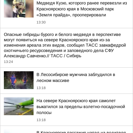
Медведя Кузю, которого ранее перевезли из
Красноярского края в Московский парк
«Земля прайда», прооперировали
13:30
Опасные гибриды бурого и белого медведя в перспективе
могут появиться на севере Красноярского края из-за
изменения ареала этих видов, сообщил ТАСС завкафедрой
охотничьего ресурсоведения и заповедного дела СФУ
Александр Савченко.//
ТАСС / Сибирь
13:24
В Лесосибирске мужчина заблудился в
лесном массиве
13:18
На севере Красноярского края самолет
выкатился за пределы взлетно-посадочной
полосы
13:18
В Красноярске пассажир напал на водителя