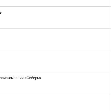
е
м авиакомпании «Сибирь»