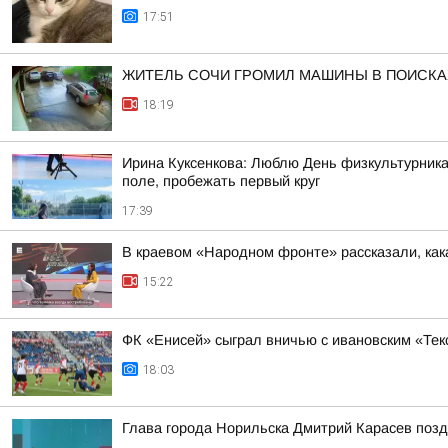
17:51
ЖИТЕЛЬ СОЧИ ГРОМИЛ МАШИНЫ В ПОИСКАХ
18:19
Ирина Куксенкова: Люблю День физкультурника 
поле, пробежать первый круг
17:39
В краевом «Народном фронте» рассказали, как
15:22
ФК «Енисей» сыграл вничью с ивановским «Те
18:03
Глава города Норильска Дмитрий Карасев поз