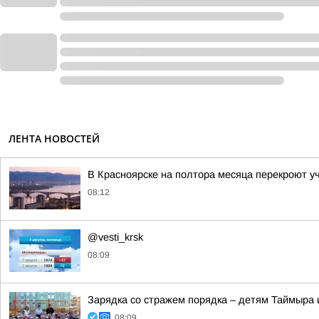
ЛЕНТА НОВОСТЕЙ
В Красноярске на полтора месяца перекроют у
08:12
@vesti_krsk
08:09
Зарядка со стражем порядка – детям Таймыра 
08:09