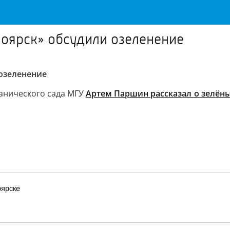
ноярск» обсудили озеленение
озеленение
анического сада МГУ
Артем Паршин рассказал о зелёны
оярске