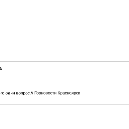
а
о один вопрос.//
Горновости Красноярск