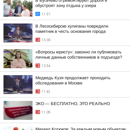
В Бугачево отремонтируют дороги и
обустроят зону отдыха у озера
11:57
В Лесосибирске хулиганы повредили
памятник в честь основания города
13:39
«Вопросы юристу»: законно ли публиковать
личные данные собственников в подъезде?
13:54
Медведь Кузя продолжает проходить
обследования в Москве
11:42
ЭКО — БЕСПЛАТНО, ЭТО РЕАЛЬНО
11:09
Михаил Котюков: За каждым новым объектом