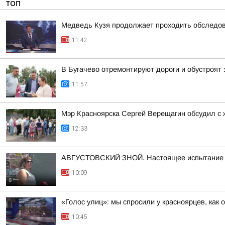
ТОП
Медведь Кузя продолжает проходить обследов
11:42
В Бугачево отремонтируют дороги и обустроят 
11:57
Мэр Красноярска Сергей Верещагин обсудил с 
12:33
АВГУСТОВСКИЙ ЗНОЙ. Настоящее испытание дл
10:09
«Голос улиц»: мы спросили у красноярцев, как 
10:45