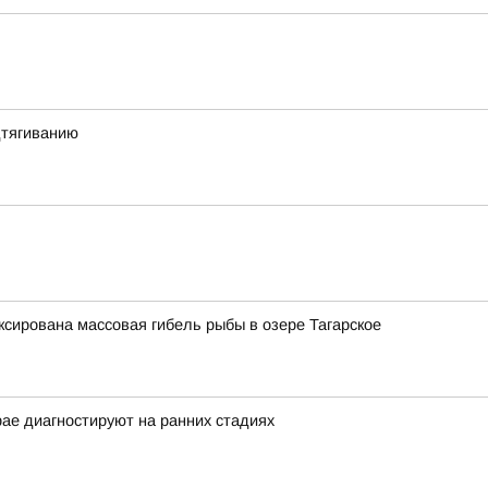
дтягиванию
ксирована массовая гибель рыбы в озере Тагарское
рае диагностируют на ранних стадиях