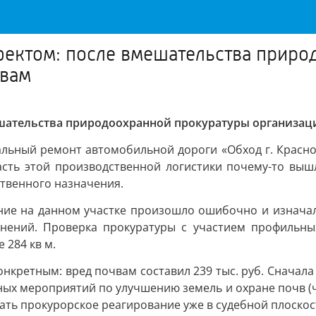
ектом: после вмешательства приро
чвам
шательства природоохранной прокуратуры организац
альный ремонт автомобильной дороги «Обход г. Красно
асть этой производственной логистики почему-то вышл
ственного назначения.
ние на данном участке произошло ошибочно и изначальн
снений. Проверка прокуратуры с участием профильны
 284 кв м.
онкретным: вред почвам составил 239 тыс. руб. Снача
 мероприятий по улучшению земель и охране почв (ч. 2
ть прокурорское реагирование уже в судебной плоскос