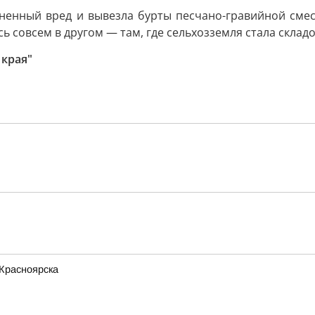
енный вред и вывезла бурты песчано-гравийной смеси 
ь совсем в другом — там, где сельхозземля стала склад
 края"
 Красноярска