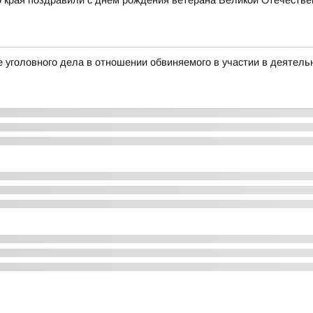
о края поздравили с днем рождения ветерана Великой Отечестве
 уголовного дела в отношении обвиняемого в участии в деятель