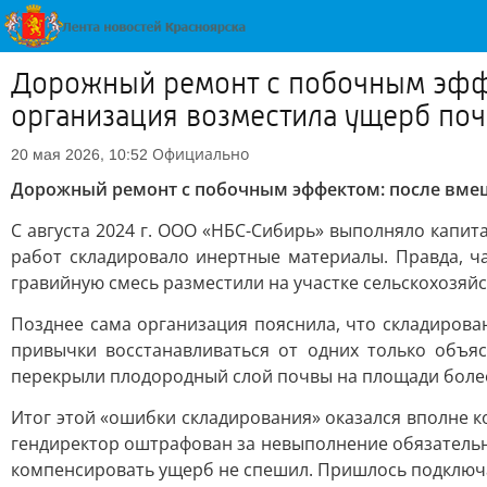
Дорожный ремонт с побочным эфф
организация возместила ущерб по
Официально
20 мая 2026, 10:52
Дорожный ремонт с побочным эффектом: после вме
С августа 2024 г. ООО «НБС-Сибирь» выполняло капит
работ складировало инертные материалы. Правда, ч
гравийную смесь разместили на участке сельскохозяй
Позднее сама организация пояснила, что складирова
привычки восстанавливаться от одних только объя
перекрыли плодородный слой почвы на площади более
Итог этой «ошибки складирования» оказался вполне к
гендиректор оштрафован за невыполнение обязательных
компенсировать ущерб не спешил. Пришлось подключа