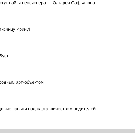
могут найти пенсионера — Олгарея Сафьянова
писчицу Ирину!
 Буст
ародным арт-объектом
довые навыки под наставничеством родителей