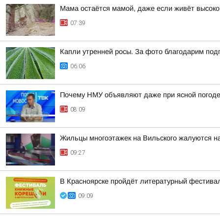
Мама остаётся мамой, даже если живёт высоко 
07:39
Капли утренней росы. За фото благодарим подпи
06:06
Почему НМУ объявляют даже при ясной погоде:
08:09
Жильцы многоэтажек на Вильского жалуются н
09:27
В Красноярске пройдёт литературный фестива
09:09