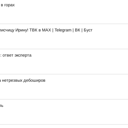
в горах
счицу Ирину! ТВК в MAX | Telegram | ВК | Буст
 ответ эксперта
а нетрезвых дебоширов
ль