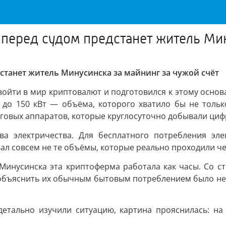
перед судом предстанет житель Мин
станет житель Минусинска за майнинг за чужой счёт
 войти в мир криптовалют и подготовился к этому основ
до 150 кВт — объёма, которого хватило бы не только
нговых аппаратов, которые круглосуточно добывали ци
ва электричества. Для бесплатного потребления эл
ал совсем не те объёмы, которые реально проходили че
Минусинска эта криптоферма работала как часы. Со с
и объяснить их обычным бытовым потреблением было не
етально изучили ситуацию, картина прояснилась: на