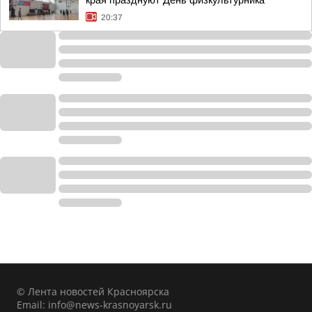
края празднуют День физкультурника
20:37
© Лента новостей Красноярска
Email:
info@news-krasnoyarsk.ru