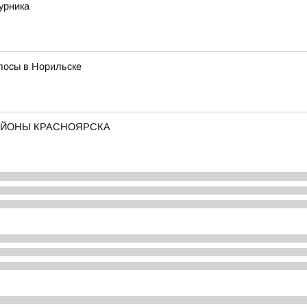
урника
лосы в Норильске
АЙОНЫ КРАСНОЯРСКА