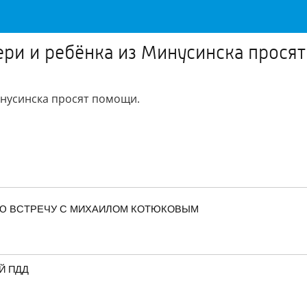
ери и ребёнка из Минусинска прося
инусинска просят помощи.
Ю ВСТРЕЧУ С МИХАИЛОМ КОТЮКОВЫМ
Й ПДД