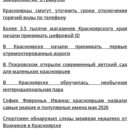
Красноярцы смогут уточнить сроки отключения
горячей воды по телефону
Более 3,5 тысячи магазинов Красноярского края
начали принимать цифровой ID
В Красноярске начали принимать первые
отремонтированные дороги
В Покровском открыли современный детский сад
для маленьких красноярцев
В Красноярске обручилась необычная
интернациональная пара
София, Февронья, Иванна: красноярцам назвали
самые редкие и популярные имена мая 2026
Спортсмен обнаружил следы медведя недалеко от
Водников в Красноярске