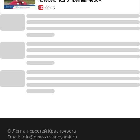
галерею под открытым небом
09:15
© Лента новостей Красноярска
Email:
info@news-krasnoyarsk.ru