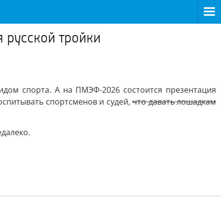
я русской тройки
видом спорта. А на ПМЭФ-2026 состоится презентация
воспитывать спортсменов и судей,
что давать лошадкам
едалеко.