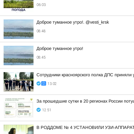
06:03
Доброе туманное утро!. @vesti_krsk
08:48
Доброе туманное утро!
08:45
Сотрудники красноярского полка ДПС приняли 
13:02
За прошедшие сутки в 20 регионах России пот
12:51
В РОДДОМЕ № 4 УСТАНОВИЛИ УЗИ-АППАРА