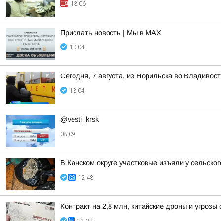
13:06
Прислать новость | Мы в MAX
10:04
Сегодня, 7 августа, из Норильска во Владивос
13:04
@vesti_krsk
08:09
В Канском округе участковые изъяли у сельско
12:48
Контракт на 2,8 млн, китайские дроны и угроз