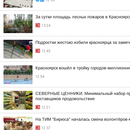
12:33
За сутки площадь лесных пожаров в Красноярск
13:24
Подростки жестоко избили красноярца за заме
12:45
Красноярск вошёл в тройку городов-миллионник
12:54
СЕВЕРНЫЕ ЦЕННИКИ. Минимальный набор продук
поставщиков продовольствия
12:21
На ТИМ "Бирюса" началась смена волонтёров-
12:37