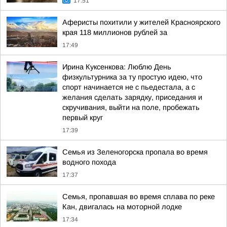
17:51
Аферисты похитили у жителей Красноярского
края 118 миллионов рублей за
17:49
Ирина Куксенкова: Люблю День
физкультурника за ту простую идею, что
спорт начинается не с пьедестала, а с
желания сделать зарядку, приседания и
скручивания, выйти на поле, пробежать
первый круг
17:39
Семья из Зеленогорска пропала во время
водного похода
17:37
Семья, пропавшая во время сплава по реке
Кан, двигалась на моторной лодке
17:34