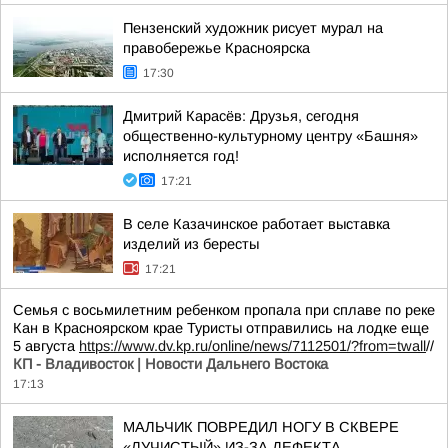
Пензенский художник рисует мурал на
правобережье Красноярска
17:30
Дмитрий Карасёв: Друзья, сегодня
общественно-культурному центру «Башня»
исполняется год!
17:21
В селе Казачинское работает выставка
изделий из бересты
17:21
Семья с восьмилетним ребенком пропала при сплаве по реке
Кан в Красноярском крае Туристы отправились на лодке еще
5 августа
https://www.dv.kp.ru/online/news/7112501/?from=twall
//
КП - Владивосток | Новости Дальнего Востока
17:13
МАЛЬЧИК ПОВРЕДИЛ НОГУ В СКВЕРЕ
«ЛУЧИСТЫЙ» ИЗ-ЗА ДЕФЕКТА