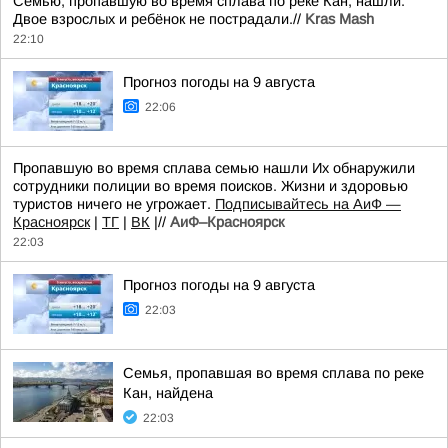
Семью, пропавшую во время сплава по реке Кан, нашли.
Двое взрослых и ребёнок не пострадали.//
Kras Mash
22:10
Прогноз погоды на 9 августа
22:06
Пропавшую во время сплава семью нашли Их обнаружили
сотрудники полиции во время поисков. Жизни и здоровью
туристов ничего не угрожает.
Подписывайтесь на АиФ —
Красноярск
|
ТГ
|
ВК
|//
АиФ–Красноярск
22:03
Прогноз погоды на 9 августа
22:03
Семья, пропавшая во время сплава по реке
Кан, найдена
22:03