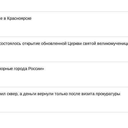
е в Красноярске
 состоялось открытие обновленной Церкви святой великомучени
порные города России»
оил сквер, а деньги вернули только после визита прокуратуры