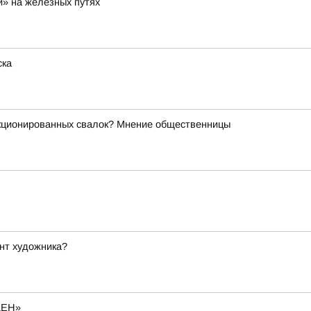
и» на железных путях
ска
нкционированных свалок? Мнение общественницы
ент художника?
ДЕН»