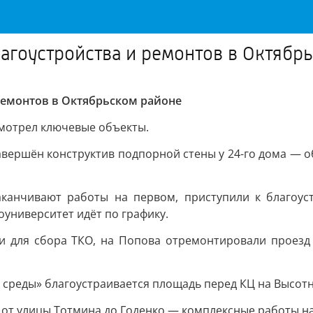
агоустройства и ремонтов в Октябр
ремонтов в Октябрьском районе
смотрел ключевые объекты.
авершён конструктив подпорной стены у 24-го дома — 
аканчивают работы на первом, приступили к благоуст
оуниверситет идёт по графику.
 для сбора ТКО, на Попова отремонтировали проезд 
еды» благоустраивается площадь перед КЦ на Высотной
от улицы Тотмина до Годенко — комплексные работы на