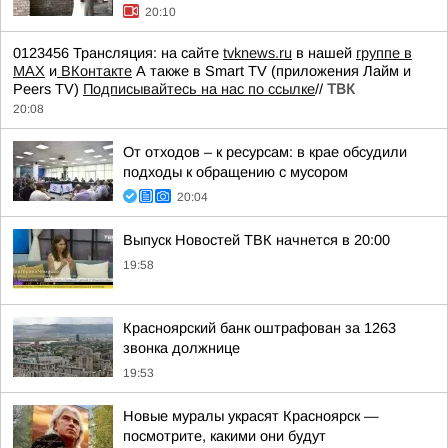
20:10
0123456 Трансляция: на сайте
tvknews.ru
в нашей
группе в
МАХ
и
ВКонтакте
А также в Smart TV (приложения Лайм и
Peers TV)
Подписывайтесь на нас по ссылке
//
ТВК
20:08
От отходов – к ресурсам: в крае обсудили
подходы к обращению с мусором
20:04
Выпуск Новостей ТВК начнется в 20:00
19:58
Красноярский банк оштрафован за 1263
звонка должнице
19:53
Новые муралы украсят Красноярск —
посмотрите, какими они будут