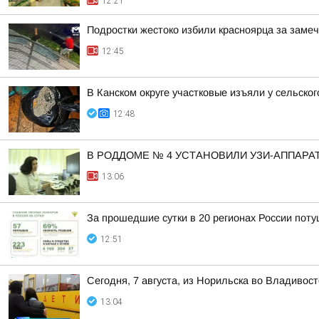
12:21
Подростки жестоко избили красноярца за заме
12:45
В Канском округе участковые изъяли у сельско
12:48
В РОДДОМЕ № 4 УСТАНОВИЛИ УЗИ-АППАРА
13:06
За прошедшие сутки в 20 регионах России пот
12:51
Сегодня, 7 августа, из Норильска во Владивос
13:04