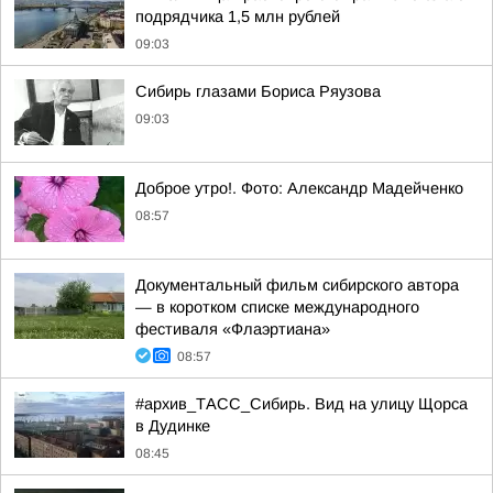
подрядчика 1,5 млн рублей
09:03
Сибирь глазами Бориса Ряузова
09:03
Доброе утро!. Фото: Александр Мадейченко
08:57
Документальный фильм сибирского автора
— в коротком списке международного
фестиваля «Флаэртиана»
08:57
#архив_ТАСС_Сибирь. Вид на улицу Щорса
в Дудинке
08:45