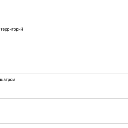
 территорий
м шатром