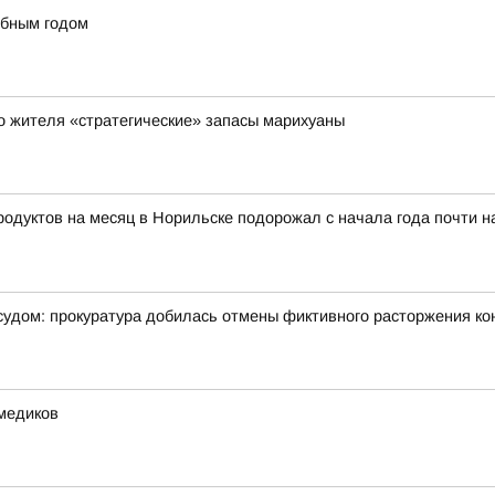
ебным годом
го жителя «стратегические» запасы марихуаны
тов на месяц в Норильске подорожал с начала года почти на 8
ы судом: прокуратура добилась отмены фиктивного расторжения ко
медиков