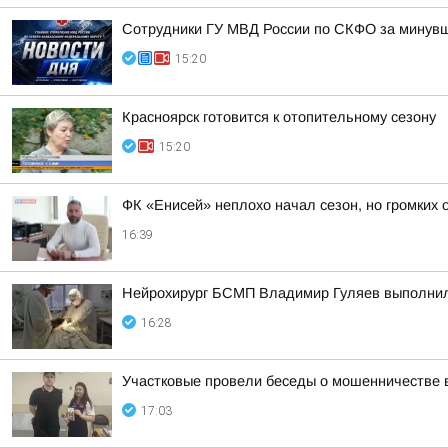
Сотрудники ГУ МВД России по СКФО за минувши
15:20
Красноярск готовится к отопительному сезону
15:20
ФК «Енисей» неплохо начал сезон, но громких 
16:39
Нейрохирург БСМП Владимир Гуляев выполнил 
16:28
Участковые провели беседы о мошенничестве в
17:03