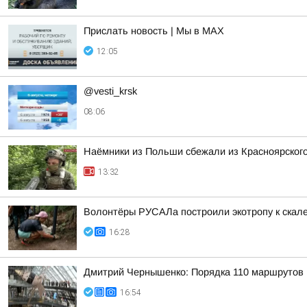
Прислать новость | Мы в MAX
12:05
@vesti_krsk
08:06
Наёмники из Польши сбежали из Красноярского
13:32
Волонтёры РУСАЛа построили экотропу к скал
16:28
Дмитрий Чернышенко: Порядка 110 маршрутов н
16:54