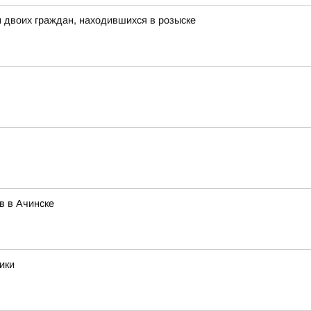
 двоих граждан, находившихся в розыске
в в Ачинске
ики