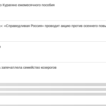
з Курагино ежемесячного пособия
д»: «Справедливая Россия» проводит акцию против осеннего п
я
запечатлела семейство козерогов