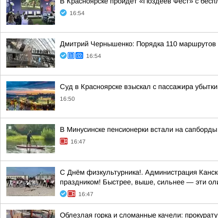
В Красноярске пройдет «Поздеев Фест» с бесп
16:54
Дмитрий Чернышенко: Порядка 110 маршрутов н
16:54
Суд в Красноярске взыскал с пассажира убытки
16:50
В Минусинске пенсионерки встали на сапборды
16:47
С Днём физкультурника!. Администрация Канско
праздником! Быстрее, выше, сильнее — эти ол
16:47
Облезлая горка и сломанные качели: прокура