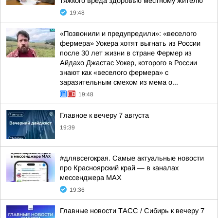
тяжкого вреда здоровью местному жителю
19:48
«Позвонили и предупредили»: «веселого
фермера» Уокера хотят выгнать из России
после 30 лет жизни в стране Фермер из
Айдахо Джастас Уокер, которого в России
знают как «веселого фермера» с
заразительным смехом из мема о...
19:48
Главное к вечеру 7 августа
19:39
#длявсегокрая. Самые актуальные новости
про Красноярский край — в каналах
мессенджера MAX
19:36
Главные новости ТАСС / Сибирь к вечеру 7