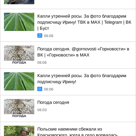
Капли утренней росы. За фото благодарим
подписчицу Ирину! ТВК в MAX | Telegram | ВК
| Буст
06:06
Погода сегодня. @gornovosti «Горновости» в
ВК | «Горновости» в МАХ
06:06
Капли утренней росы. За фото благодарим
подписчицу Ирину!
06:06
Погода сегодня
06:03
Польские наемники сбежали из
Красноярского, когда в село ворвалась