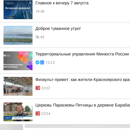
Главное к вечеру 7 августа
19:39
Доброе туманное утро!
08:45
Территориальные управления Минюста России 
15:23
Физкульт-привет: как жители Красноярского кр
20:37
Церковь Параскевы Пятницы в деревне Барабан
20:24