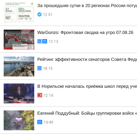
За прошедшие сутки в 20 регионах России пот
12:51
WarGonzo: Фронтовая сводка на утро 07.08.26
12:13
Рейтинг эффективности сенаторов Совета Феде
18:15
В Норильске началась приёмка школ перед уч
12:16
Евгений Поддубный: Бойцы группировки войск 
16:49