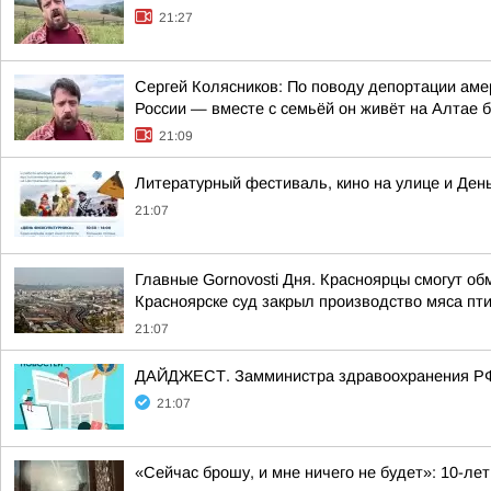
21:27
Сергей Колясников: По поводу депортации аме
России — вместе с семьёй он живёт на Алтае б
21:09
Литературный фестиваль, кино на улице и Ден
21:07
Главные Gornovosti Дня. Красноярцы смогут об
Красноярске суд закрыл производство мяса пти
21:07
ДАЙДЖЕСТ. Замминистра здравоохранения РФ
21:07
«Сейчас брошу, и мне ничего не будет»: 10-ле