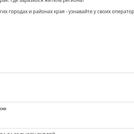
ае. Где заразился житель региона?
гих городах и районах края - узнавайте у своих операто
ске