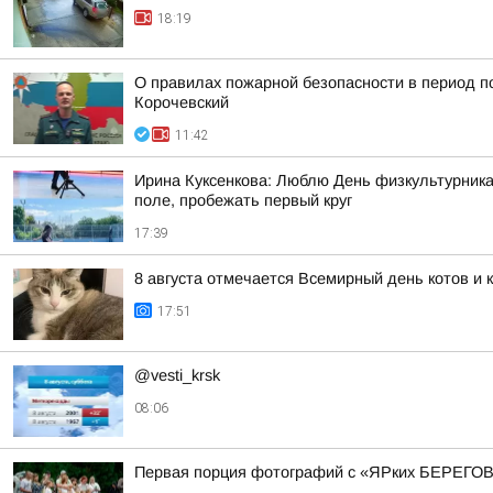
18:19
О правилах пожарной безопасности в период п
Корочевский
11:42
Ирина Куксенкова: Люблю День физкультурника 
поле, пробежать первый круг
17:39
8 августа отмечается Всемирный день котов и 
17:51
@vesti_krsk
08:06
Первая порция фотографий с «ЯРких БЕРЕГОВ