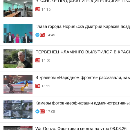
В КАНСКЕ ПРОДАВАЛИ РОДИТЕЛЬСКИЕ ПРА
14:16
Глава города Норильска Дмитрий Карасев поз
14:45
ПЕРВЕНЕЦ ФЛАМИНГО ВЫЛУПИЛСЯ В КРА
14:09
В краевом «Народном фронте» рассказали, как
15:22
Камеры фотовидеофиксации административных н
17:05
WarGonzo: Фронтовая сводка на утро 08.08.26