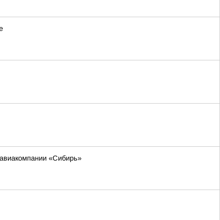
е
м авиакомпании «Сибирь»