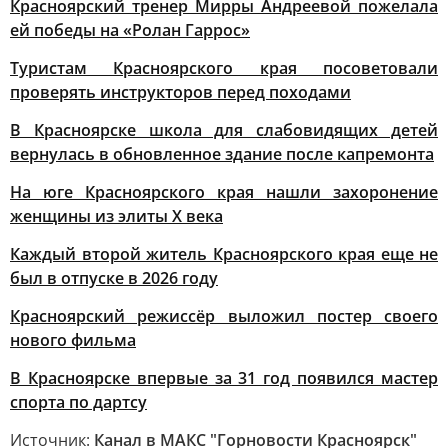
Красноярский тренер Мирры Андреевой пожелала
ей победы на «Ролан Гаррос»
Туристам Красноярского края посоветовали
проверять инструкторов перед походами
В Красноярске школа для слабовидящих детей
вернулась в обновленное здание после капремонта
На юге Красноярского края нашли захоронение
женщины из элиты X века
Каждый второй житель Красноярского края еще не
был в отпуске в 2026 году
Красноярский режиссёр выложил постер своего
нового фильма
В Красноярске впервые за 31 год появился мастер
спорта по дартсу
Источник:
Канал в МАКС "Горновости Красноярск"