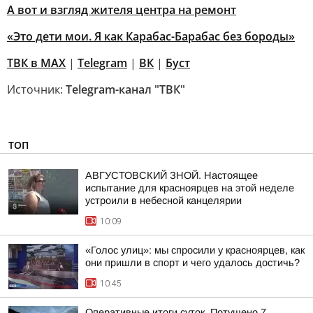
А вот и взгляд жителя центра на ремонт
«Это дети мои. Я как Карабас-Барабас без бороды»
ТВК в MAX
|
Telegram
|
ВК
|
Буст
Источник:
Telegram-канал "ТВК"
ТОП
АВГУСТОВСКИЙ ЗНОЙ. Настоящее
испытание для красноярцев на этой неделе
устроили в небесной канцелярии
10:09
«Голос улиц»: мы спросили у красноярцев, как
они пришли в спорт и чего удалось достичь?
10:45
Оперативные итоги суток. Потушено 7