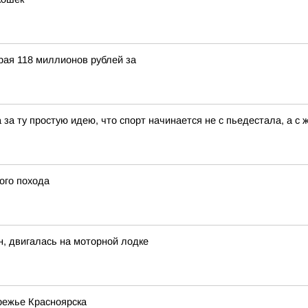
рая 118 миллионов рублей за
за ту простую идею, что спорт начинается не с пьедестала, а с 
ого похода
н, двигалась на моторной лодке
режье Красноярска