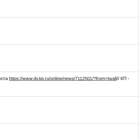
уста
https://www.dv.kp.ru/online/news/7112501/?from=twall
//
КП -