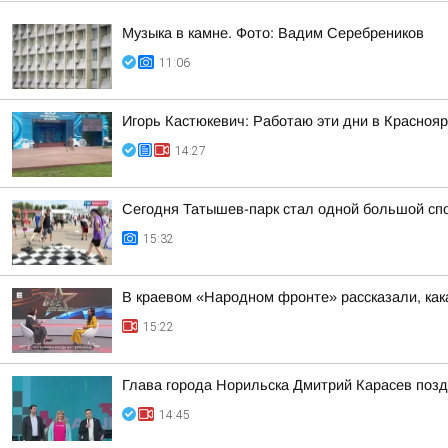
Музыка в камне. Фото: Вадим Серебреников
11:06
Игорь Кастюкевич: Работаю эти дни в Краснояр
14:27
Сегодня Татышев-парк стал одной большой сп
15:32
В краевом «Народном фронте» рассказали, как
15:22
Глава города Норильска Дмитрий Карасев поз
14:45