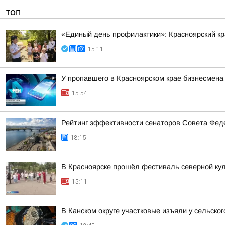
ТОП
«Единый день профилактики»: Красноярский к
15:11
У пропавшего в Красноярском крае бизнесмена
15:54
Рейтинг эффективности сенаторов Совета Феде
18:15
В Красноярске прошёл фестиваль северной ку
15:11
В Канском округе участковые изъяли у сельско