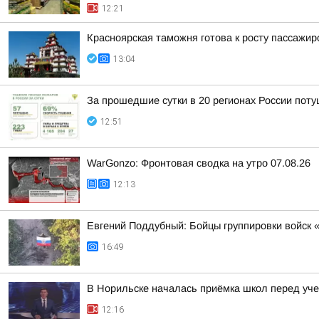
12:21
Красноярская таможня готова к росту пассажи
13:04
За прошедшие сутки в 20 регионах России пот
12:51
WarGonzo: Фронтовая сводка на утро 07.08.26
12:13
Евгений Поддубный: Бойцы группировки войск 
16:49
В Норильске началась приёмка школ перед уч
12:16