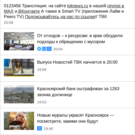
0123456 Трансляция: на сайте
tvknews.ru
в нашей
группе в
МАХ
и
ВКонтакте
А также в Smart TV (приложения Лайм и
Peers TV)
Подписывайтесь на нас по ссылке
//
ТВК
20:08
От отходов – к ресурсам: в крае обсудили
подходы к обращению с мусором
20:04
Выпуск Новостей ТВК начнется в 20:00
19:58
Красноярский банк оштрафован за 1263
звонка должнице
19:53
Новые муралы украсят Красноярск —
посмотрите, какими они будут
19:46