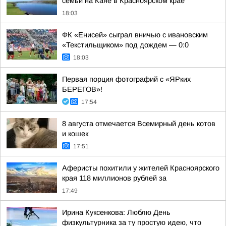
семьи на Кане в Красноярском крае
18:03
ФК «Енисей» сыграл вничью с ивановским
«Текстильщиком» под дождем — 0:0
18:03
Первая порция фотографий с «ЯРких
БЕРЕГОВ»!
17:54
8 августа отмечается Всемирный день котов
и кошек
17:51
Аферисты похитили у жителей Красноярского
края 118 миллионов рублей за
17:49
Ирина Куксенкова: Люблю День
физкультурника за ту простую идею, что